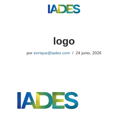
Saltar
al
contenido
logo
por
enrique@iades.com
24 junio, 2026