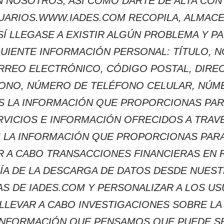
 NOSOTROS, ASI COMO DARTE DE ALTA CO
ARIOS.WWW.IADES.COM RECOPILA, ALMACE
Í LLEGASE A EXISTIR ALGÚN PROBLEMA Y 
GUIENTE INFORMACIÓN PERSONAL: TÍTULO, N
RREO ELECTRÓNICO, CÓDIGO POSTAL, DIREC
FONO, NÚMERO DE TELÉFONO CELULAR, NÚME
S LA INFORMACIÓN QUE PROPORCIONAS PA
RVICIOS E INFORMACIÓN OFRECIDOS A TRAVÉ
S LA INFORMACIÓN QUE PROPORCIONAS PARA
R A CABO TRANSACCIONES FINANCIERAS EN
ORÍA DE LA DESCARGA DE DATOS DESDE NUES
S DE IADES.COM Y PERSONALIZAR A LOS USU
, LLEVAR A CABO INVESTIGACIONES SOBRE 
INFORMACIÓN QUE PENSAMOS QUE PUEDE SE