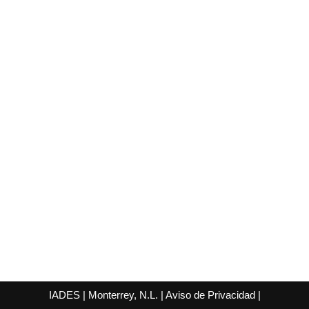
IADES | Monterrey, N.L. |
Aviso de Privacidad
|