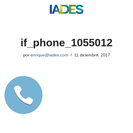
Saltar
al
contenido
if_phone_1055012
por
enrique@iades.com
11 diciembre, 2017