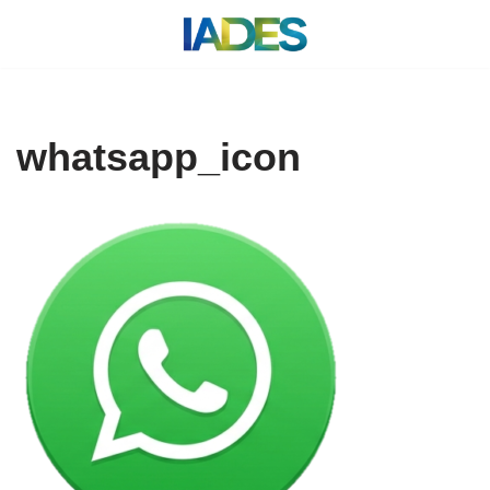
Saltar
al
contenido
whatsapp_icon