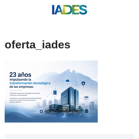
Saltar
al
contenido
oferta_iades