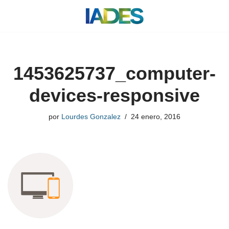
Saltar
al
contenido
1453625737_computer-
devices-responsive
por
Lourdes Gonzalez
24 enero, 2016